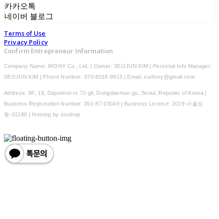
카카오톡
네이버 블로그
Terms of Use
Privacy Policy
Confirm Entrepreneur Information
Company Name: IRONY Co., Ltd. | Owner: SEOJUN KIM | Personal Info Manager:
SEOJUN KIM | Phone Number: 070-8018-8913 | Email: sur8ery@gmail.com
Address: 8F, 18, Dapsimni-ro 72-gil, Dongdaemun-gu, Seoul, Republic of Korea |
Business Registration Number:
391-87-03049
| Business License:
2019-서울성
동-01180
| Hosting by sixshop