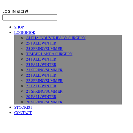
LOG IN
로그인
SHOP
LOOKBOOK
ALPHA INDUSTRIES BY SURGERY
25 FALL/WINTER
25 SPRING/SUMMER
TIMBERLAND x SURGERY
24 FALL/WINTER
23 FALL/WINTER
23 SPRING/SUMMER
22 FALL/WINTER
22 SPRING/SUMMER
21 FALL/WINTER
21 SPRING/SUMMER
20 FALL/WINTER
20 SPRING/SUMMER
STOCKIST
CONTACT