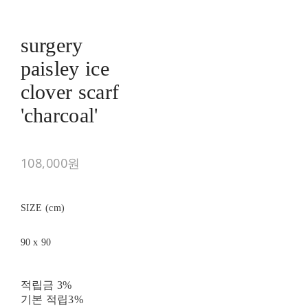
surgery
paisley ice
clover scarf
'charcoal'
108,000원
SIZE (cm)
90 x 90
적립금
3%
기본 적립
3%