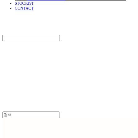
STOCKIST
CONTACT
SURGERY
Search
검색
Log In
로그인
Cart
장바구니
SURGERY