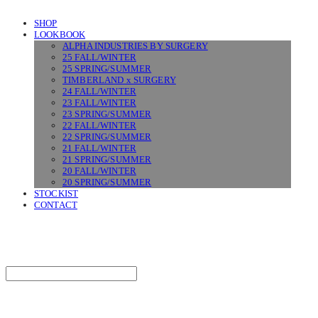
SHOP
LOOKBOOK
ALPHA INDUSTRIES BY SURGERY
25 FALL/WINTER
25 SPRING/SUMMER
TIMBERLAND x SURGERY
24 FALL/WINTER
23 FALL/WINTER
23 SPRING/SUMMER
22 FALL/WINTER
22 SPRING/SUMMER
21 FALL/WINTER
21 SPRING/SUMMER
20 FALL/WINTER
20 SPRING/SUMMER
STOCKIST
CONTACT
SURGERY
Search
검색
Log In
로그인
Cart
장바구니