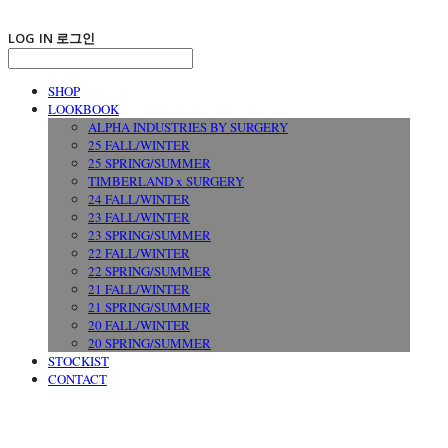
LOG IN
로그인
SHOP
LOOKBOOK
ALPHA INDUSTRIES BY SURGERY
25 FALL/WINTER
25 SPRING/SUMMER
TIMBERLAND x SURGERY
24 FALL/WINTER
23 FALL/WINTER
23 SPRING/SUMMER
22 FALL/WINTER
22 SPRING/SUMMER
21 FALL/WINTER
21 SPRING/SUMMER
20 FALL/WINTER
20 SPRING/SUMMER
STOCKIST
CONTACT