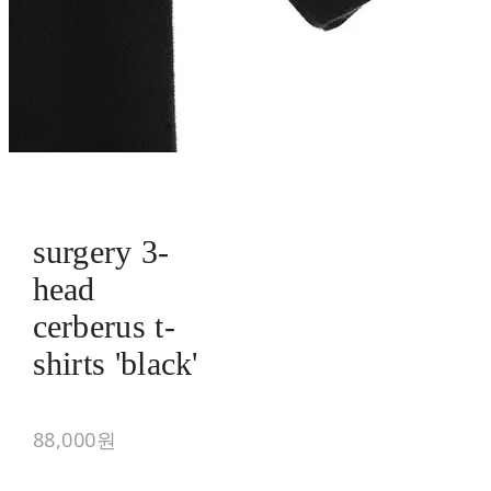
surgery 3-
head
cerberus t-
shirts 'black'
88,000원