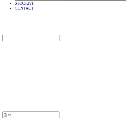
STOCKIST
CONTACT
SURGERY
Search
검색
Log In
로그인
Cart
장바구니
SURGERY