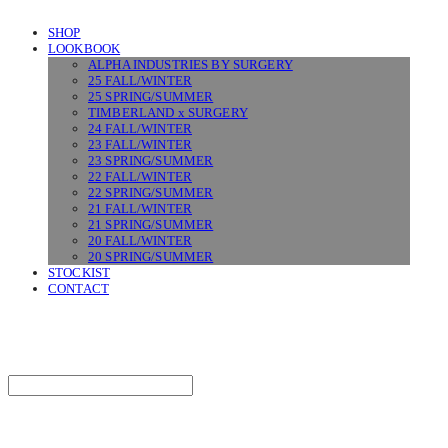
SHOP
LOOKBOOK
ALPHA INDUSTRIES BY SURGERY
25 FALL/WINTER
25 SPRING/SUMMER
TIMBERLAND x SURGERY
24 FALL/WINTER
23 FALL/WINTER
23 SPRING/SUMMER
22 FALL/WINTER
22 SPRING/SUMMER
21 FALL/WINTER
21 SPRING/SUMMER
20 FALL/WINTER
20 SPRING/SUMMER
STOCKIST
CONTACT
SURGERY
Search
검색
Log In
로그인
Cart
장바구니