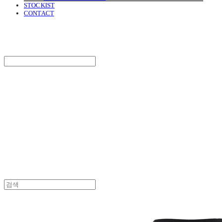
STOCKIST
CONTACT
SURGERY
Search
검색
Log In
로그인
Cart
장바구니
SURGERY