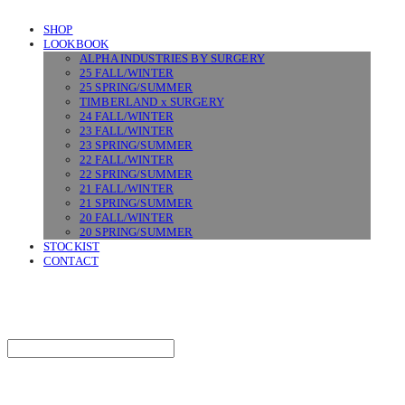
SHOP
LOOKBOOK
ALPHA INDUSTRIES BY SURGERY
25 FALL/WINTER
25 SPRING/SUMMER
TIMBERLAND x SURGERY
24 FALL/WINTER
23 FALL/WINTER
23 SPRING/SUMMER
22 FALL/WINTER
22 SPRING/SUMMER
21 FALL/WINTER
21 SPRING/SUMMER
20 FALL/WINTER
20 SPRING/SUMMER
STOCKIST
CONTACT
SURGERY
Search
검색
Log In
로그인
Cart
장바구니