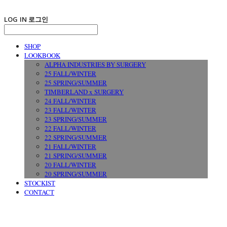
LOG IN
로그인
SHOP
LOOKBOOK
ALPHA INDUSTRIES BY SURGERY
25 FALL/WINTER
25 SPRING/SUMMER
TIMBERLAND x SURGERY
24 FALL/WINTER
23 FALL/WINTER
23 SPRING/SUMMER
22 FALL/WINTER
22 SPRING/SUMMER
21 FALL/WINTER
21 SPRING/SUMMER
20 FALL/WINTER
20 SPRING/SUMMER
STOCKIST
CONTACT