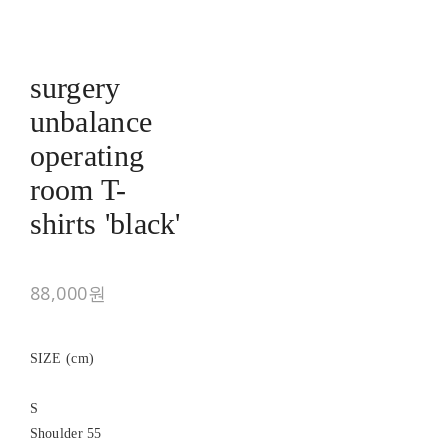
surgery
unbalance
operating
room T-
shirts 'black'
88,000원
SIZE (cm)
S
Shoulder 55