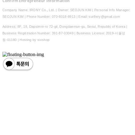
Confirm Entrepreneur Information
Company Name: IRONY Co., Ltd. | Owner: SEOJUN KIM | Personal Info Manager:
SEOJUN KIM | Phone Number: 070-8018-8913 | Email: sur8ery@gmail.com
Address: 8F, 18, Dapsimni-ro 72-gil, Dongdaemun-gu, Seoul, Republic of Korea |
Business Registration Number:
391-87-03049
| Business License:
2019-서울성
동-01180
| Hosting by sixshop