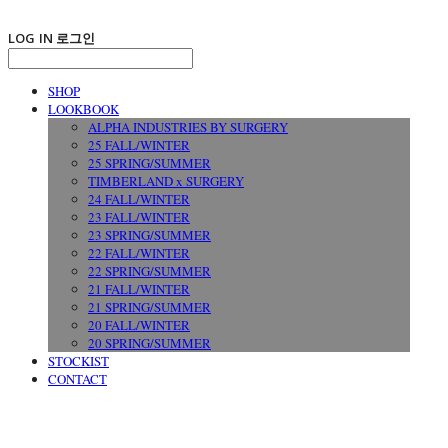
LOG IN
로그인
SHOP
LOOKBOOK
ALPHA INDUSTRIES BY SURGERY
25 FALL/WINTER
25 SPRING/SUMMER
TIMBERLAND x SURGERY
24 FALL/WINTER
23 FALL/WINTER
23 SPRING/SUMMER
22 FALL/WINTER
22 SPRING/SUMMER
21 FALL/WINTER
21 SPRING/SUMMER
20 FALL/WINTER
20 SPRING/SUMMER
STOCKIST
CONTACT