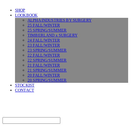
SHOP
LOOKBOOK
ALPHA INDUSTRIES BY SURGERY
25 FALL/WINTER
25 SPRING/SUMMER
TIMBERLAND x SURGERY
24 FALL/WINTER
23 FALL/WINTER
23 SPRING/SUMMER
22 FALL/WINTER
22 SPRING/SUMMER
21 FALL/WINTER
21 SPRING/SUMMER
20 FALL/WINTER
20 SPRING/SUMMER
STOCKIST
CONTACT
SURGERY
Search
검색
Log In
로그인
Cart
장바구니