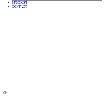
STOCKIST
CONTACT
SURGERY
Search
검색
Log In
로그인
Cart
장바구니
SURGERY