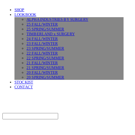
SHOP
LOOKBOOK
ALPHA INDUSTRIES BY SURGERY
25 FALL/WINTER
25 SPRING/SUMMER
TIMBERLAND x SURGERY
24 FALL/WINTER
23 FALL/WINTER
23 SPRING/SUMMER
22 FALL/WINTER
22 SPRING/SUMMER
21 FALL/WINTER
21 SPRING/SUMMER
20 FALL/WINTER
20 SPRING/SUMMER
STOCKIST
CONTACT
SURGERY
Search
검색
Log In
로그인
Cart
장바구니