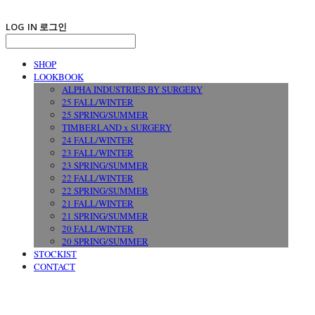
LOG IN
로그인
SHOP
LOOKBOOK
ALPHA INDUSTRIES BY SURGERY
25 FALL/WINTER
25 SPRING/SUMMER
TIMBERLAND x SURGERY
24 FALL/WINTER
23 FALL/WINTER
23 SPRING/SUMMER
22 FALL/WINTER
22 SPRING/SUMMER
21 FALL/WINTER
21 SPRING/SUMMER
20 FALL/WINTER
20 SPRING/SUMMER
STOCKIST
CONTACT