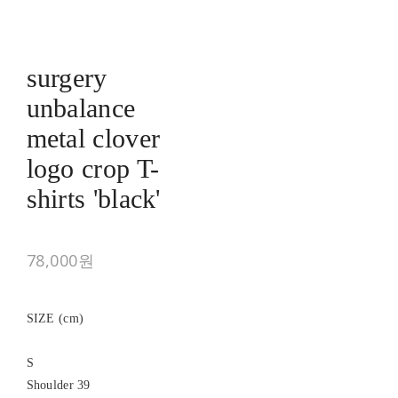
surgery
unbalance
metal clover
logo crop T-
shirts 'black'
78,000원
SIZE (cm)
S
Shoulder 39