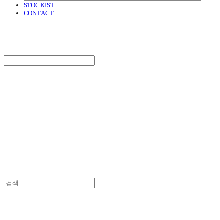
STOCKIST
CONTACT
SURGERY
Search
검색
Log In
로그인
Cart
장바구니
SURGERY