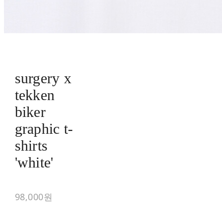
surgery x
tekken
biker
graphic t-
shirts
'white'
98,000원