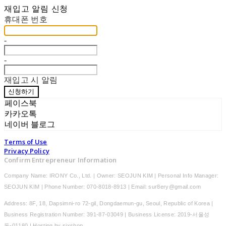
재입고 알림 신청
휴대폰 번호
-
-
재입고 시 알림
신청하기
페이스북
카카오톡
네이버 블로그
Terms of Use
Privacy Policy
Confirm Entrepreneur Information
Company Name: IRONY Co., Ltd. | Owner: SEOJUN KIM | Personal Info Manager:
SEOJUN KIM | Phone Number: 070-8018-8913 | Email: sur8ery@gmail.com
Address: 8F, 18, Dapsimni-ro 72-gil, Dongdaemun-gu, Seoul, Republic of Korea |
Business Registration Number:
391-87-03049
| Business License:
2019-서울성
동-01180
| Hosting by sixshop