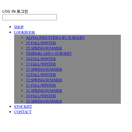
LOG IN
로그인
SHOP
LOOKBOOK
ALPHA INDUSTRIES BY SURGERY
25 FALL/WINTER
25 SPRING/SUMMER
TIMBERLAND x SURGERY
24 FALL/WINTER
23 FALL/WINTER
23 SPRING/SUMMER
22 FALL/WINTER
22 SPRING/SUMMER
21 FALL/WINTER
21 SPRING/SUMMER
20 FALL/WINTER
20 SPRING/SUMMER
STOCKIST
CONTACT