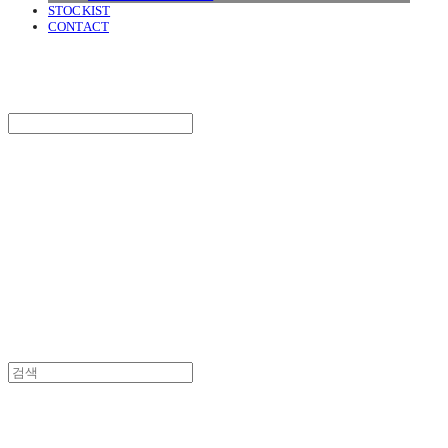
STOCKIST
CONTACT
SURGERY
Search
검색
Log In
로그인
Cart
장바구니
SURGERY