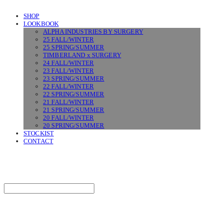
SHOP
LOOKBOOK
ALPHA INDUSTRIES BY SURGERY
25 FALL/WINTER
25 SPRING/SUMMER
TIMBERLAND x SURGERY
24 FALL/WINTER
23 FALL/WINTER
23 SPRING/SUMMER
22 FALL/WINTER
22 SPRING/SUMMER
21 FALL/WINTER
21 SPRING/SUMMER
20 FALL/WINTER
20 SPRING/SUMMER
STOCKIST
CONTACT
SURGERY
Search
검색
Log In
로그인
Cart
장바구니