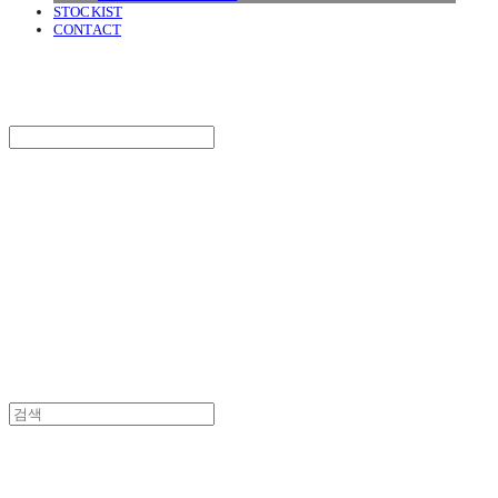
STOCKIST
CONTACT
SURGERY
Search
검색
Log In
로그인
Cart
장바구니
SURGERY