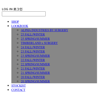
LOG IN
로그인
SHOP
LOOKBOOK
ALPHA INDUSTRIES BY SURGERY
25 FALL/WINTER
25 SPRING/SUMMER
TIMBERLAND x SURGERY
24 FALL/WINTER
23 FALL/WINTER
23 SPRING/SUMMER
22 FALL/WINTER
22 SPRING/SUMMER
21 FALL/WINTER
21 SPRING/SUMMER
20 FALL/WINTER
20 SPRING/SUMMER
STOCKIST
CONTACT