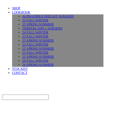
SHOP
LOOKBOOK
ALPHA INDUSTRIES BY SURGERY
25 FALL/WINTER
25 SPRING/SUMMER
TIMBERLAND x SURGERY
24 FALL/WINTER
23 FALL/WINTER
23 SPRING/SUMMER
22 FALL/WINTER
22 SPRING/SUMMER
21 FALL/WINTER
21 SPRING/SUMMER
20 FALL/WINTER
20 SPRING/SUMMER
STOCKIST
CONTACT
SURGERY
Search
검색
Log In
로그인
Cart
장바구니