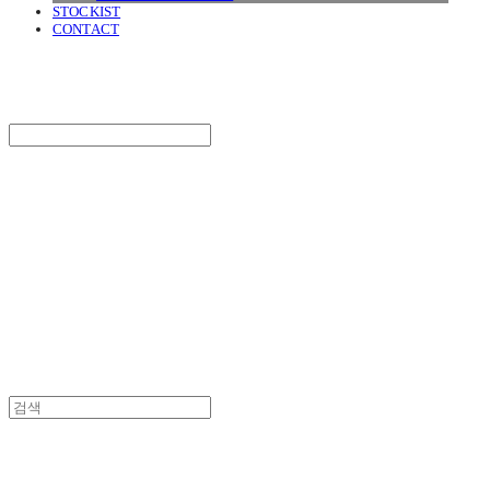
STOCKIST
CONTACT
SURGERY
Search
검색
Log In
로그인
Cart
장바구니
SURGERY