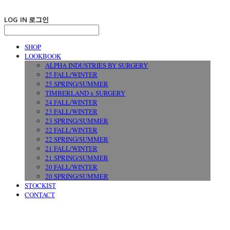
LOG IN
로그인
SHOP
LOOKBOOK
ALPHA INDUSTRIES BY SURGERY
25 FALL/WINTER
25 SPRING/SUMMER
TIMBERLAND x SURGERY
24 FALL/WINTER
23 FALL/WINTER
23 SPRING/SUMMER
22 FALL/WINTER
22 SPRING/SUMMER
21 FALL/WINTER
21 SPRING/SUMMER
20 FALL/WINTER
20 SPRING/SUMMER
STOCKIST
CONTACT