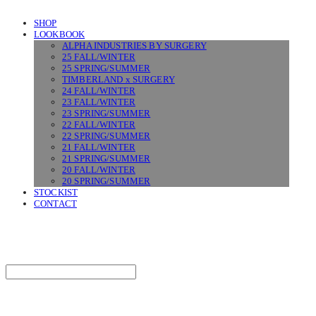
SHOP
LOOKBOOK
ALPHA INDUSTRIES BY SURGERY
25 FALL/WINTER
25 SPRING/SUMMER
TIMBERLAND x SURGERY
24 FALL/WINTER
23 FALL/WINTER
23 SPRING/SUMMER
22 FALL/WINTER
22 SPRING/SUMMER
21 FALL/WINTER
21 SPRING/SUMMER
20 FALL/WINTER
20 SPRING/SUMMER
STOCKIST
CONTACT
SURGERY
Search
검색
Log In
로그인
Cart
장바구니