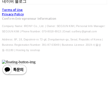
네이버 블로그
Terms of Use
Privacy Policy
Confirm Entrepreneur Information
Company Name: IRONY Co., Ltd. | Owner: SEOJUN KIM | Personal Info Manager:
SEOJUN KIM | Phone Number: 070-8018-8913 | Email: sur8ery@gmail.com
Address: 8F, 18, Dapsimni-ro 72-gil, Dongdaemun-gu, Seoul, Republic of Korea |
Business Registration Number:
391-87-03049
| Business License:
2019-서울성
동-01180
| Hosting by sixshop