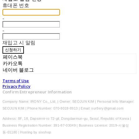
휴대폰 번호
-
-
재입고 시 알림
신청하기
페이스북
카카오톡
네이버 블로그
Terms of Use
Privacy Policy
Confirm Entrepreneur Information
Company Name: IRONY Co., Ltd. | Owner: SEOJUN KIM | Personal Info Manager:
SEOJUN KIM | Phone Number: 070-8018-8913 | Email: sur8ery@gmail.com
Address: 8F, 18, Dapsimni-ro 72-gil, Dongdaemun-gu, Seoul, Republic of Korea |
Business Registration Number:
391-87-03049
| Business License:
2019-서울성
동-01180
| Hosting by sixshop