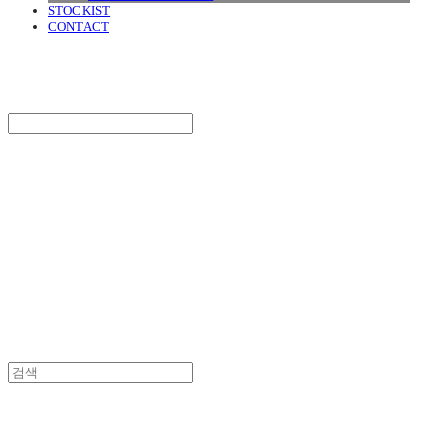
STOCKIST
CONTACT
SURGERY
Search
검색
Log In
로그인
Cart
장바구니
SURGERY