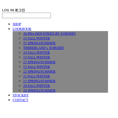
LOG IN
로그인
SHOP
LOOKBOOK
ALPHA INDUSTRIES BY SURGERY
25 FALL/WINTER
25 SPRING/SUMMER
TIMBERLAND x SURGERY
24 FALL/WINTER
23 FALL/WINTER
23 SPRING/SUMMER
22 FALL/WINTER
22 SPRING/SUMMER
21 FALL/WINTER
21 SPRING/SUMMER
20 FALL/WINTER
20 SPRING/SUMMER
STOCKIST
CONTACT