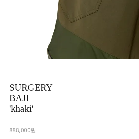
SURGERY
BAJI
'khaki'
888,000원