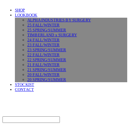
SHOP
LOOKBOOK
ALPHA INDUSTRIES BY SURGERY
25 FALL/WINTER
25 SPRING/SUMMER
TIMBERLAND x SURGERY
24 FALL/WINTER
23 FALL/WINTER
23 SPRING/SUMMER
22 FALL/WINTER
22 SPRING/SUMMER
21 FALL/WINTER
21 SPRING/SUMMER
20 FALL/WINTER
20 SPRING/SUMMER
STOCKIST
CONTACT
SURGERY
Search
검색
Log In
로그인
Cart
장바구니