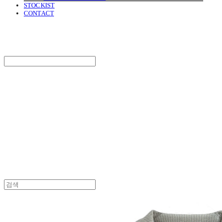
STOCKIST
CONTACT
SURGERY
Search
검색
Log In
로그인
Cart
장바구니
SURGERY