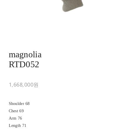
magnolia
RTD052
1,668,000원
Shoulder 68
Chest 69
Arm 76
Length 71