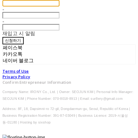
-
-
재입고 시 알림
신청하기
페이스북
카카오톡
네이버 블로그
Terms of Use
Privacy Policy
Confirm Entrepreneur Information
Company Name: IRONY Co., Ltd. | Owner: SEOJUN KIM | Personal Info Manager:
SEOJUN KIM | Phone Number: 070-8018-8913 | Email: sur8ery@gmail.com
Address: 8F, 18, Dapsimni-ro 72-gil, Dongdaemun-gu, Seoul, Republic of Korea |
Business Registration Number:
391-87-03049
| Business License:
2019-서울성
동-01180
| Hosting by sixshop