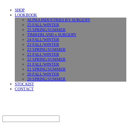
SHOP
LOOKBOOK
ALPHA INDUSTRIES BY SURGERY
25 FALL/WINTER
25 SPRING/SUMMER
TIMBERLAND x SURGERY
24 FALL/WINTER
23 FALL/WINTER
23 SPRING/SUMMER
22 FALL/WINTER
22 SPRING/SUMMER
21 FALL/WINTER
21 SPRING/SUMMER
20 FALL/WINTER
20 SPRING/SUMMER
STOCKIST
CONTACT
SURGERY
Search
검색
Log In
로그인
Cart
장바구니