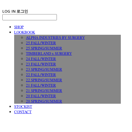
LOG IN
로그인
SHOP
LOOKBOOK
ALPHA INDUSTRIES BY SURGERY
25 FALL/WINTER
25 SPRING/SUMMER
TIMBERLAND x SURGERY
24 FALL/WINTER
23 FALL/WINTER
23 SPRING/SUMMER
22 FALL/WINTER
22 SPRING/SUMMER
21 FALL/WINTER
21 SPRING/SUMMER
20 FALL/WINTER
20 SPRING/SUMMER
STOCKIST
CONTACT