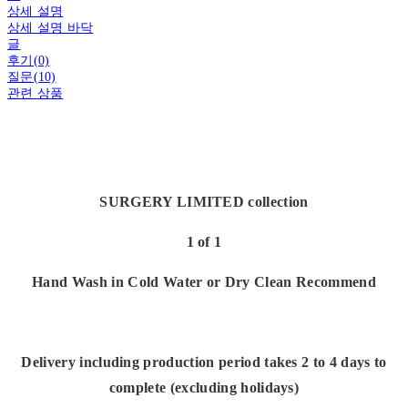
상세 설명
상세 설명 바닥
글
후기(0)
질문(10)
관련 상품
SURGERY LIMITED collection
1 of 1
Hand Wash in Cold Water or Dry Clean Recommend
Delivery including production period takes 2 to 4 days to
complete (excluding holidays)