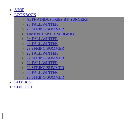
SHOP
LOOKBOOK
ALPHA INDUSTRIES BY SURGERY
25 FALL/WINTER
25 SPRING/SUMMER
TIMBERLAND x SURGERY
24 FALL/WINTER
23 FALL/WINTER
23 SPRING/SUMMER
22 FALL/WINTER
22 SPRING/SUMMER
21 FALL/WINTER
21 SPRING/SUMMER
20 FALL/WINTER
20 SPRING/SUMMER
STOCKIST
CONTACT
SURGERY
Search
검색
Log In
로그인
Cart
장바구니