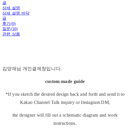
글
상세 설명
상세 설명 바닥
글
후기(0)
질문(10)
관련 상품
김양재님 개인결제창입니다.
custom-made guide
*If you sketch the desired design back and forth and send it to
Kakao Channel Talk inquiry or Instagram DM,
the designer will fill out a schematic diagram and work
instructions.