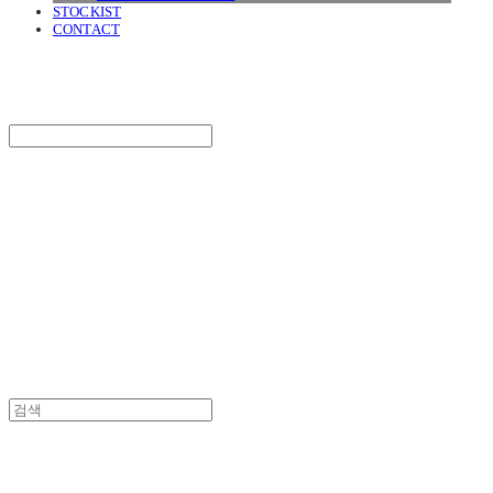
STOCKIST
CONTACT
SURGERY
Search
검색
Log In
로그인
Cart
장바구니
SURGERY