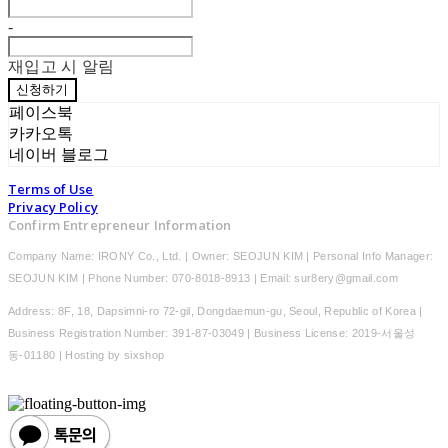
-
재입고 시 알림
신청하기
페이스북
카카오톡
네이버 블로그
Terms of Use
Privacy Policy
Confirm Entrepreneur Information
Company Name: IRONY Co., Ltd. | Owner: SEOJUN KIM | Personal Info Manager:
SEOJUN KIM | Phone Number: 070-8018-8913 | Email: sur8ery@gmail.com
Address: 8F, 18, Dapsimni-ro 72-gil, Dongdaemun-gu, Seoul, Republic of Korea |
Business Registration Number:
391-87-03049
| Business License:
2019-서울성
동-01180
| Hosting by sixshop