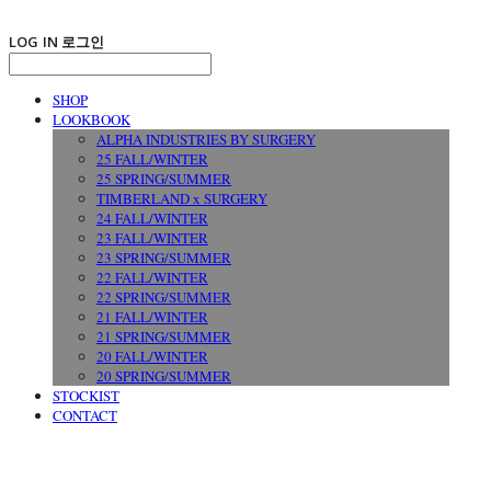
LOG IN
로그인
SHOP
LOOKBOOK
ALPHA INDUSTRIES BY SURGERY
25 FALL/WINTER
25 SPRING/SUMMER
TIMBERLAND x SURGERY
24 FALL/WINTER
23 FALL/WINTER
23 SPRING/SUMMER
22 FALL/WINTER
22 SPRING/SUMMER
21 FALL/WINTER
21 SPRING/SUMMER
20 FALL/WINTER
20 SPRING/SUMMER
STOCKIST
CONTACT