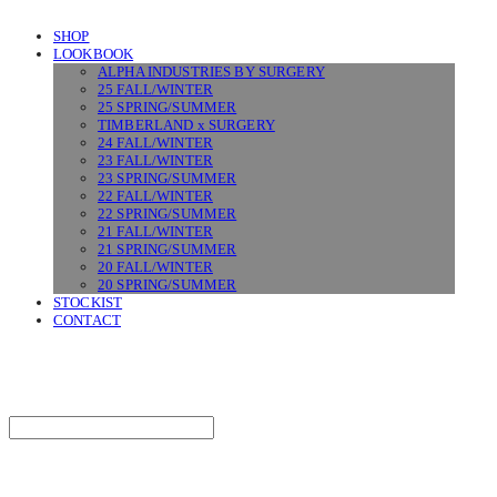
SHOP
LOOKBOOK
ALPHA INDUSTRIES BY SURGERY
25 FALL/WINTER
25 SPRING/SUMMER
TIMBERLAND x SURGERY
24 FALL/WINTER
23 FALL/WINTER
23 SPRING/SUMMER
22 FALL/WINTER
22 SPRING/SUMMER
21 FALL/WINTER
21 SPRING/SUMMER
20 FALL/WINTER
20 SPRING/SUMMER
STOCKIST
CONTACT
SURGERY
Search
검색
Log In
로그인
Cart
장바구니