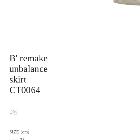
B' remake
unbalance
skirt
CT0064
0원
SIZE (cm)
waist 35