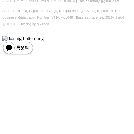
SEOJUN KIM | Phone Number: 070-8018-8913 | Email: sur8ery@gmail.com
Address: 8F, 18, Dapsimni-ro 72-gil, Dongdaemun-gu, Seoul, Republic of Korea |
Business Registration Number:
391-87-03049
| Business License:
2019-서울성
동-01180
| Hosting by sixshop