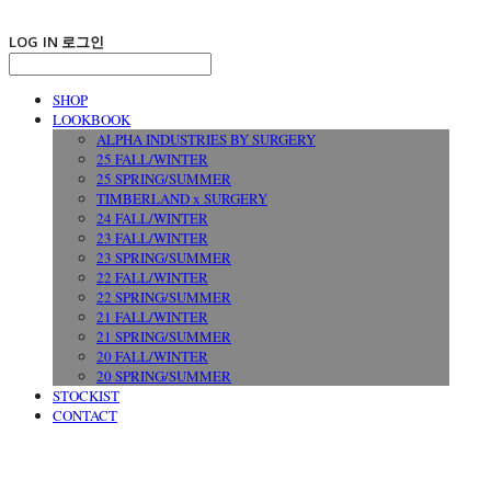
LOG IN
로그인
SHOP
LOOKBOOK
ALPHA INDUSTRIES BY SURGERY
25 FALL/WINTER
25 SPRING/SUMMER
TIMBERLAND x SURGERY
24 FALL/WINTER
23 FALL/WINTER
23 SPRING/SUMMER
22 FALL/WINTER
22 SPRING/SUMMER
21 FALL/WINTER
21 SPRING/SUMMER
20 FALL/WINTER
20 SPRING/SUMMER
STOCKIST
CONTACT