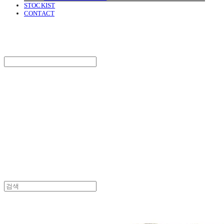
STOCKIST
CONTACT
SURGERY
Search
검색
Log In
로그인
Cart
장바구니
SURGERY