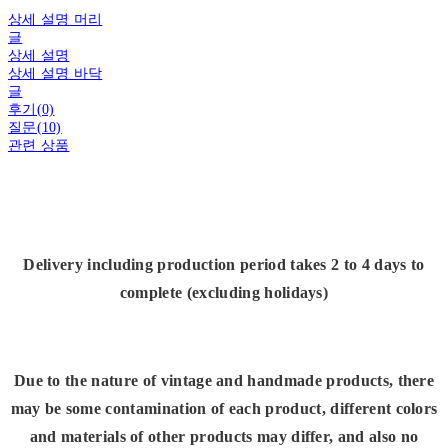
상세 설명 머리
글
상세 설명
상세 설명 바닥
글
후기(0)
질문(10)
관련 상품
Delivery including production period takes 2 to 4 days to
complete (excluding holidays)
Due to the nature of vintage and handmade products, there
may be some contamination of each product, different colors
and materials of other products may differ, and also no