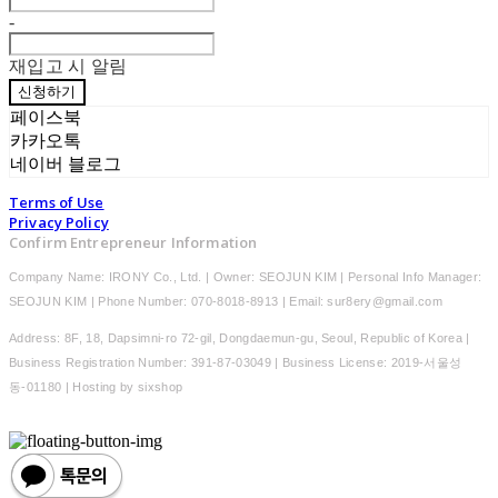
-
재입고 시 알림
신청하기
페이스북
카카오톡
네이버 블로그
Terms of Use
Privacy Policy
Confirm Entrepreneur Information
Company Name: IRONY Co., Ltd. | Owner: SEOJUN KIM | Personal Info Manager:
SEOJUN KIM | Phone Number: 070-8018-8913 | Email: sur8ery@gmail.com
Address: 8F, 18, Dapsimni-ro 72-gil, Dongdaemun-gu, Seoul, Republic of Korea |
Business Registration Number:
391-87-03049
| Business License:
2019-서울성
동-01180
| Hosting by sixshop