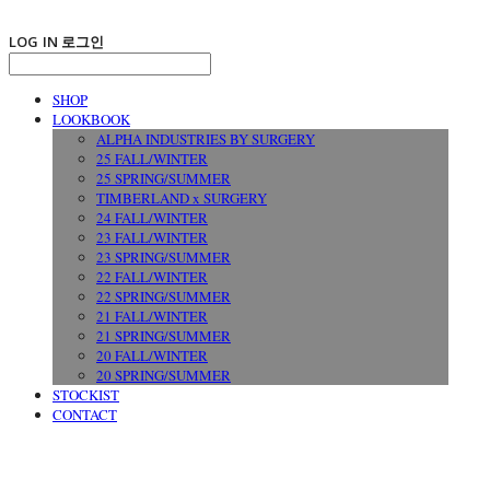
LOG IN
로그인
SHOP
LOOKBOOK
ALPHA INDUSTRIES BY SURGERY
25 FALL/WINTER
25 SPRING/SUMMER
TIMBERLAND x SURGERY
24 FALL/WINTER
23 FALL/WINTER
23 SPRING/SUMMER
22 FALL/WINTER
22 SPRING/SUMMER
21 FALL/WINTER
21 SPRING/SUMMER
20 FALL/WINTER
20 SPRING/SUMMER
STOCKIST
CONTACT