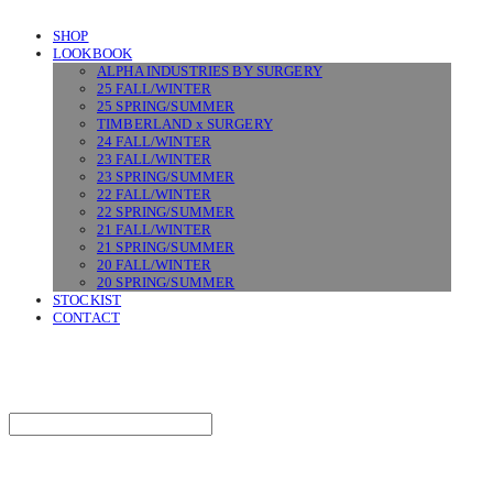
SHOP
LOOKBOOK
ALPHA INDUSTRIES BY SURGERY
25 FALL/WINTER
25 SPRING/SUMMER
TIMBERLAND x SURGERY
24 FALL/WINTER
23 FALL/WINTER
23 SPRING/SUMMER
22 FALL/WINTER
22 SPRING/SUMMER
21 FALL/WINTER
21 SPRING/SUMMER
20 FALL/WINTER
20 SPRING/SUMMER
STOCKIST
CONTACT
SURGERY
Search
검색
Log In
로그인
Cart
장바구니