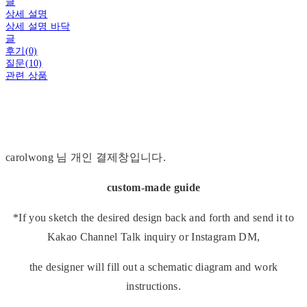
글
상세 설명
상세 설명 바닥
글
후기(0)
질문(10)
관련 상품
carolwong 님 개인 결제창입니다.
custom-made guide
*If you sketch the desired design back and forth and send it to
Kakao Channel Talk inquiry or Instagram DM,
the designer will fill out a schematic diagram and work
instructions.