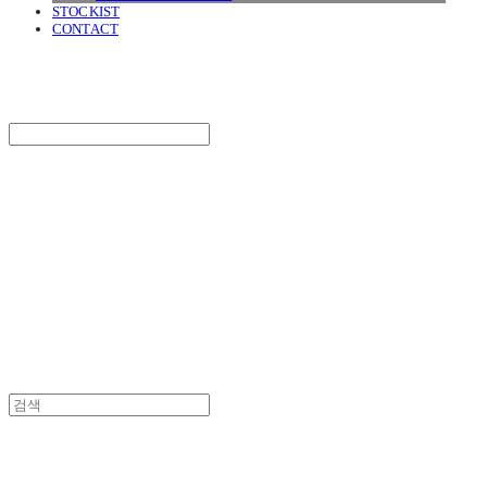
STOCKIST
CONTACT
SURGERY
Search
검색
Log In
로그인
Cart
장바구니
SURGERY